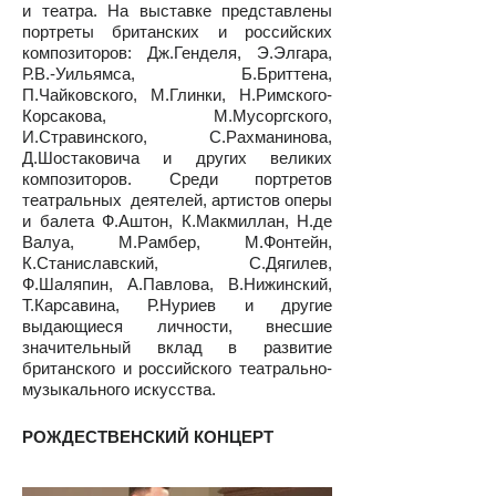
и театра. На выставке представлены
портреты британских и российских
композиторов: Дж.Генделя, Э.Элгара,
Р.В.-Уильямса, Б.Бриттена,
П.Чайковского, М.Глинки, Н.Римского-
Корсакова, М.Мусоргского,
И.Стравинского, С.Рахманинова,
Д.Шостаковича и других великих
композиторов. Среди портретов
театральных деятелей, артистов оперы
и балета Ф.Аштон, К.Макмиллан, Н.де
Валуа, М.Рамбер, М.Фонтейн,
К.Станиславский, С.Дягилев,
Ф.Шаляпин, А.Павлова, В.Нижинский,
Т.Карсавина, Р.Нуриев и другие
выдающиеся личности, внесшие
значительный вклад в развитие
британского и российского театрально-
музыкального искусства. ​
РОЖДЕСТВЕНСКИЙ КОНЦЕРТ