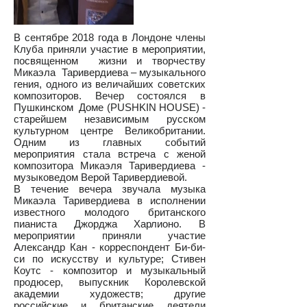
В сентябре 2018 года в Лондоне члены
Клуба приняли участие в мероприятии,
посвященном жизни и творчеству
Микаэла Таривердиева – музыкального
гения, одного из величайших советских
композиторов. Вечер состоялся в
Пушкинском Доме (PUSHKIN HOUSE) -
старейшем независимым русском
культурном центре Великобритании.
Одним из главных событий
мероприятия стала встреча с женой
композитора Микаэля Таривердиева -
музыковедом Верой Таривердиевой.
В течение вечера звучала музыка
Микаэла Таривердиева в исполнении
известного молодого британского
пианиста Джорджа Харлионо. В
мероприятии приняли участие
Александр Кан - корреспондент Би-би-
си по искусству и культуре; Стивен
Коутс - композитор и музыкальный
продюсер, выпускник Королевской
академии художеств; другие
российские и британские деятели