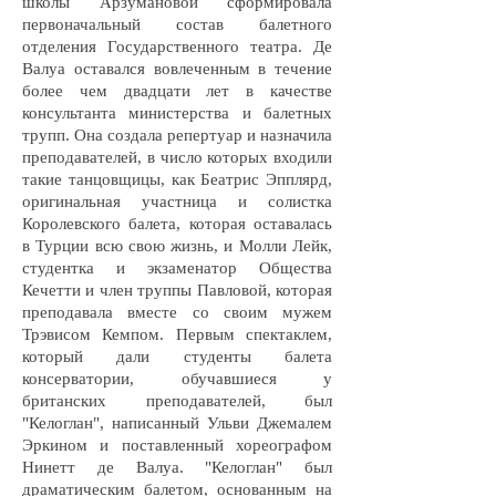
школы Арзумановой сформировала
первоначальный состав балетного
отделения Государственного театра. Де
Валуа оставался вовлеченным в течение
более чем двадцати лет в качестве
консультанта министерства и балетных
трупп. Она создала репертуар и назначила
преподавателей, в число которых входили
такие танцовщицы, как Беатрис Эпплярд,
оригинальная участница и солистка
Королевского балета, которая оставалась
в Турции всю свою жизнь, и Молли Лейк,
студентка и экзаменатор Общества
Кечетти и член труппы Павловой, которая
преподавала вместе со своим мужем
Трэвисом Кемпом. Первым спектаклем,
который дали студенты балета
консерватории, обучавшиеся у
британских преподавателей, был
"Келоглан", написанный Ульви Джемалем
Эркином и поставленный хореографом
Нинетт де Валуа. "Келоглан" был
драматическим балетом, основанным на