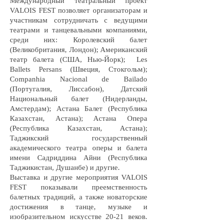
Международный театральный проект
VALOIS FEST позволяет организаторам и
участникам сотрудничать с ведущими
театрами и танцевальными компаниями,
среди них: Королевский балет
(Великобритания, Лондон); Американский
театр балета (США, Нью-Йорк); Les
Ballets Persans (Швеция, Стокгольм);
Companhia Nacional de Bailado
(Португалия, Лиссабон), Датский
Национальный балет (Нидерланды,
Амстердам); Астана Балет (Республика
Казахстан, Астана); Астана Опера
(Республика Казахстан, Астана);
Таджикский государственный
академического театра оперы и балета
имени Садриддина Айни (Республика
Таджикистан, Душанбе) и другие.
Выставка и другие мероприятия VALOIS
FEST показывали преемственность
балетных традиций, а также новаторские
достижения в танце, музыке и
изобразительном искусстве 20-21 веков.