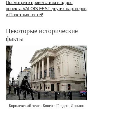
Посмотрите приветствия в адрес
проекта VALOIS FEST других партнеров
и Почетных гостей
Некоторые исторические
факты
Королевский театр Ковент-Гарден. Лондон
Дама Нинетт де Валуа дебютировала в
Лондоне, когда ей было 16 лет. Вслед
за Анной Павловой она станцевала