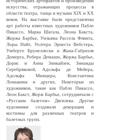
исторических артефактов и произведений
искусства, отражающих процессы в
области театра, танца и музыки XIX и XX
веков. На выставке были представлены
арт работы известных художников Пабло
Пикассо, Марка Шагала, Леона Бакста,
Жоржа Барбье, Уильяма Рассела Флинта,
Лоры Найт, Уолтера Эрнеста Вебстера,
Умберто Брунеллески и Жана-Габриэля
Домерга, Робера Демаши, Жоржа Барбье,
Дорис и Анна Зинкайзен, Зинаиды
Серебряковой, Адольфа де Мейера,
Адольфа Мюнцера, Константина
Ломыкина и других. Некоторые из
художников, такие как Пабло Пикассо,
Леон Бакст, Жорж Барбье, сотрудничали с
«Русским балетом» Дягилева. Другие
художники создавали декорации и
костюмы для различных театров и
балетных трупп.