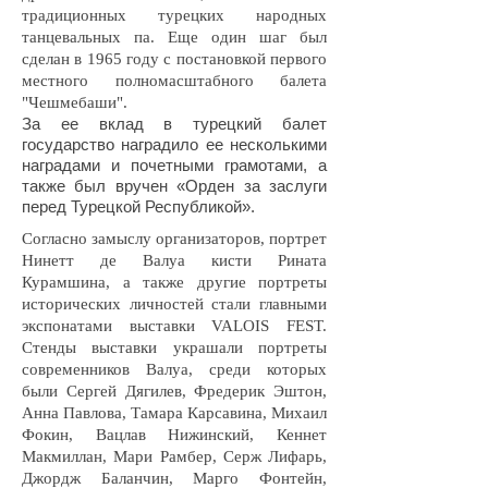
традиционных турецких народных
танцевальных па. Еще один шаг был
сделан в 1965 году с постановкой первого
местного полномасштабного балета
"Чешмебаши".
За ее вклад в турецкий балет
государство наградило ее несколькими
наградами и почетными грамотами, а
также был вручен «Орден за заслуги
перед Турецкой Республикой».
Согласно замыслу организаторов, портрет
Нинетт де Валуа кисти Рината
Курамшина, а также другие портреты
исторических личностей стали главными
экспонатами выставки VALOIS FEST.
Стенды выставки украшали портреты
современников Валуа, среди которых
были Сергей Дягилев, Фредерик Эштон,
Анна Павлова, Тамара Карсавина, Михаил
Фокин, Вацлав Нижинский, Кеннет
Макмиллан, Мари Рамбер, Серж Лифарь,
Джордж Баланчин, Марго Фонтейн,