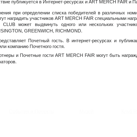
ствие публикуется в Интернет-ресурсах и ART MERCH FAIR и П
нения при определении списка победителей в различных но
гут наградить участников ART MERCH FAIR специальными нагр
 CLUB может выдвинуть одного или нескольких участник
NSINGTON, GREENWICH, RICHMOND.
редставляет Почетный гость. В интернет-ресурсах и публи
ли компанию Почетного гостя.
ртнеры и Почетные гости ART MERCH FAIR могут быть награ
аторов.
События и Проекты
Музей
Клуб 