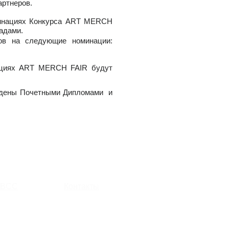
артнеров.
минациях Конкурса ART MERCH
адами.
ов на следующие номинации:
кациях ART MERCH FAIR будут
ждены Почетными Дипломами и
RBCC
Контакты