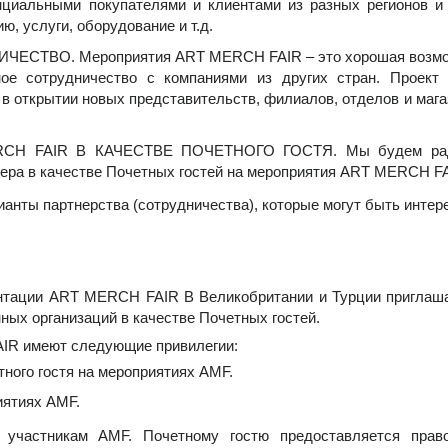
нциальными покупателями и клиентами из разных регионов и
ю, услуги, оборудование и т.д.
ТВО. Мероприятия ART MERCH FAIR – это хорошая возможн
ное сотрудничество с компаниями из других стран. Прое
в открытии новых представительств, филиалов, отделов и магази
H FAIR В КАЧЕСТВЕ ПОЧЕТНОГО ГОСТЯ. Мы будем рады 
ера в качестве Почетных гостей на мероприятия ART MERCH FA
анты партнерства (сотрудничества), которые могут быть инте
ентации ART MERCH FAIR В Великобритании и Турции приглаш
ных организаций в качестве Почетных гостей.
IR имеют следующие привилегии:
ного гостя на мероприятиях AMF.
иятиях AMF.
я участникам AMF. Почетному гостю предоставляется прав