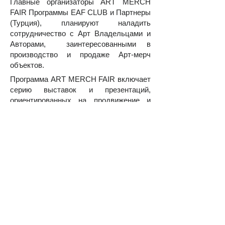
Главные организаторы ART MERCH
FAIR Программы EAF CLUB и Партнеры
(Турция), планируют наладить
сотрудничество с Арт Влад
ельцами и
Авторами, заинтересованными в
производство и продаже Арт-мерч
объектов.
Программа ART MERCH FAIR включает
серию выставок и презентаций,
ориентированных на продвижение и
производство Арт-мерч объектов.
Партнеры в Турции: ZUCHEX, HOST
ISTANBUL, LE SHOW.
ART MERCH FAIR предлагает Арт
Владельцам и Авторам новые формы
продвижения и презентации их арт
коллекций. Изображения ваших арт
работ будут представлены на Арт-мерч
объектах (предметах интерьера,
посуде, одежде, аксессуарах и других
предметах). ART MERCH FAIR