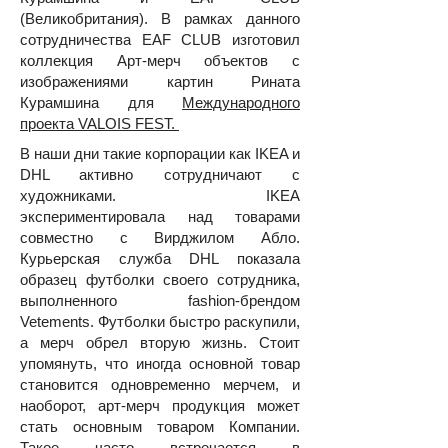
(Великобритания). В рамках данного
сотрудничества EAF CLUB изготовил
коллекция Арт-мерч объектов с
изображениями картин Рината
Курамшина для
Международного
проекта VALOIS FEST.
В наши дни такие корпорации как IKEA и
DHL активно сотрудничают с
художниками. IKEA
экспериментировала над товарами
совместно с Вирджилом Абло.
Курьерская служба DHL показала
образец футболки своего сотрудника,
выполненного fashion-брендом
Vetements. Футболки быстро раскупили,
а мерч обрел вторую жизнь. Стоит
упомянуть, что иногда основной товар
становится одновременно мерчем, и
наоборот, арт-мерч продукция может
стать основным товаром Компании.
Такое часто встречается в