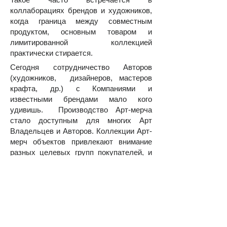
коллаборациях брендов и художников,
когда граница между совместным
продуктом, основным товаром и
лимитированной коллекцией
практически стирается.
Сегодня сотрудничество Авторов
(художников, дизайнеров, мастеров
крафта, др.) с Компаниями и
известными брендами мало кого
удивишь. Производство Арт-мерча
стало доступным для многих Арт
Владельцев и Авторов. Коллекции Арт-
мерч объектов привлекают внимание
разных целевых групп покупателей, и
таким образом увеличивают общее
количество поклонников Искусства.
Арт-мерч объекты помогают
узнаваемости оригинальных работ на
арт-рынке, и таким образом
способствуют продаж оригинальных
арт работ. Арт-Мерч может включать в