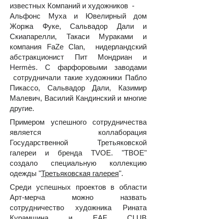
известных Компаний и художников -
Альфонс Муха и Ювелирный дом
Жоржа Фуке, Сальвадор Дали и
Скиапарелли, Такаси Мураками и
компания FaZe Clan, нидерландский
абстракционист Пит Мондриан и
Hermès. С фарфоровыми заводами
сотрудничали такие художники Пабло
Пикассо, Сальвадор Дали, Казимир
Малевич, Василий Кандинский и многие
другие.
Примером успешного сотрудничества
является коллаборация
Государственной Третьяковской
галереи и бренда TVOE. "ТВОЕ"
создало специальную коллекцию
одежды "
Третьяковская галерея
".
Среди успешных проектов в области
Арт-мерча можно назвать
сотрудничество художника Рината
Курамшина и EAF CLUB