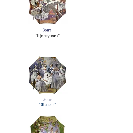
Зонт
"Щелкунчик"
Зонт
"Жизель"